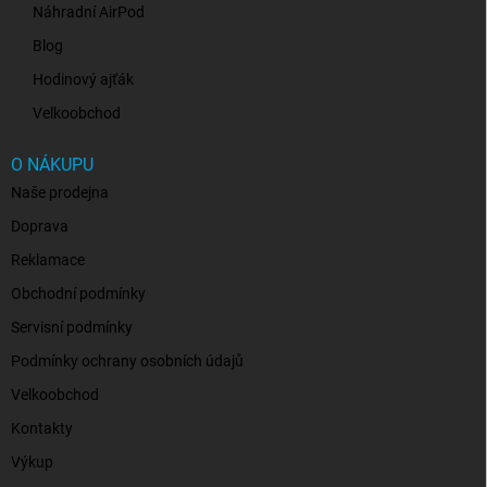
Náhradní AirPod
Blog
Hodinový ajťák
Velkoobchod
O NÁKUPU
Naše prodejna
Doprava
Reklamace
Obchodní podmínky
Servisní podmínky
Podmínky ochrany osobních údajů
Velkoobchod
Kontakty
Výkup