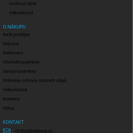
Hodinový ajťák
Velkoobchod
O NÁKUPU
Naše prodejna
Doprava
Reklamace
Obchodní podmínky
Servisní podmínky
Podmínky ochrany osobních údajů
Velkoobchod
Kontakty
Výkup
KONTAKT
obchod
@
eplovna.cz