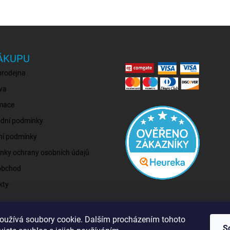
ÁKUPU
prodejna
va
mace
dní podmínky
ní podmínky
nky ochrany osobních údajů
obchod
kty
oužívá soubory cookie. Dalším procházením tohoto
S