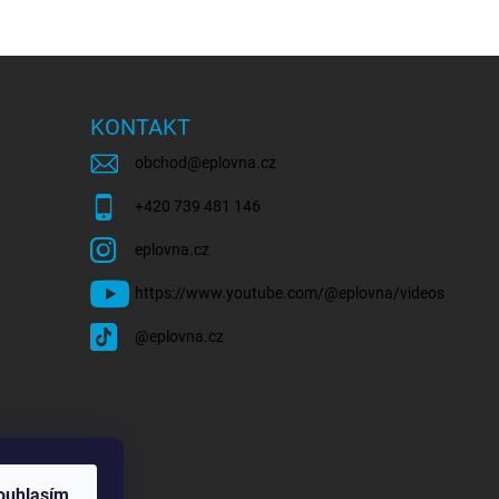
KONTAKT
obchod
@
eplovna.cz
+420 739 481 146
eplovna.cz
https://www.youtube.com/@eplovna/videos
@eplovna.cz
ouhlasím