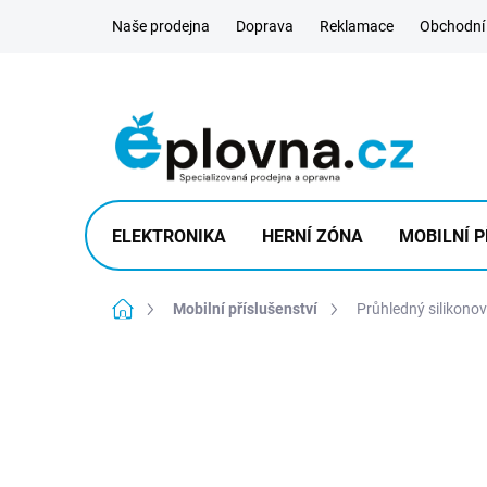
Přejít
Naše prodejna
Doprava
Reklamace
Obchodní
na
obsah
ELEKTRONIKA
HERNÍ ZÓNA
MOBILNÍ P
Domů
Mobilní příslušenství
Průhledný silikonov