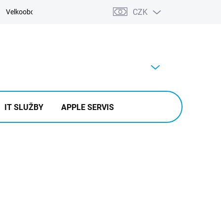
CZK
Velkoobchod
Kontakty
Výkup
PRÁZDNÝ KOŠÍK
NÁKUPNÍ
KOŠÍK
IT SLUŽBY
APPLE SERVIS