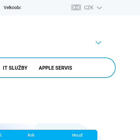
CZK
Velkoobchod
Kontakty
Výkup
PRÁZDNÝ KOŠÍK
NÁKUPNÍ
KOŠÍK
IT SLUŽBY
APPLE SERVIS