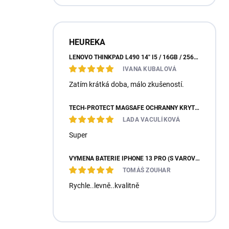
HEUREKA
LENOVO THINKPAD L490 14" I5 / 16GB / 256GB SSD / WIN 11 PROFESSIONAL
IVANA KUBALOVÁ
Zatím krátká doba, málo zkušeností.
TECH-PROTECT MAGSAFE OCHRANNÝ KRYT PRO IPHONE 17 - GLITTER
LADA VACULÍKOVÁ
Super
VÝMĚNA BATERIE IPHONE 13 PRO (S VAROVNOU HLÁŠKOU / 100% KONDICE)
TOMÁŠ ZOUHAR
Rychle..levně..kvalitně