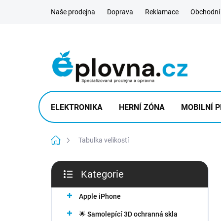
Přejít
Naše prodejna
Doprava
Reklamace
Obchodní
na
obsah
ELEKTRONIKA
HERNÍ ZÓNA
MOBILNÍ P
Domů
Tabulka velikostí
P
Kategorie
o
Přeskočit
s
kategorie
t
Apple iPhone
r
🌟 Samolepící 3D ochranná skla
a