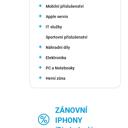
n
Mobilní příslušenství
n
Apple servis
í
p
IT služby
a
n
Sportovní příslušenství
e
Náhradní díly
l
Elektronika
PC a Notebooky
Herní zóna
ZÁNOVNÍ
IPHONY