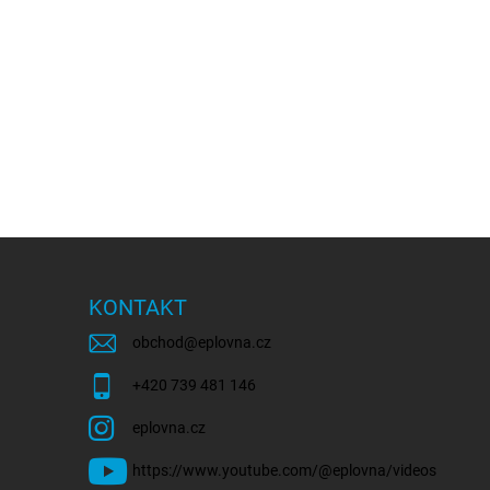
KONTAKT
obchod
@
eplovna.cz
+420 739 481 146
eplovna.cz
https://www.youtube.com/@eplovna/videos