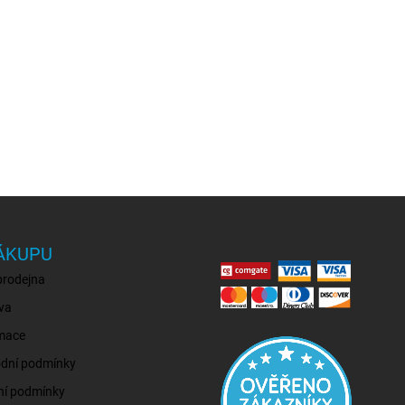
ÁKUPU
prodejna
va
mace
dní podmínky
ní podmínky