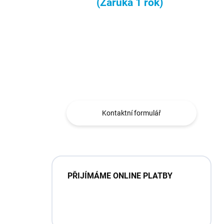
(Záruka 1 rok)
Máte otázku?
Obráťte se na nás.
Kontaktní formulář
PŘIJÍMÁME ONLINE PLATBY