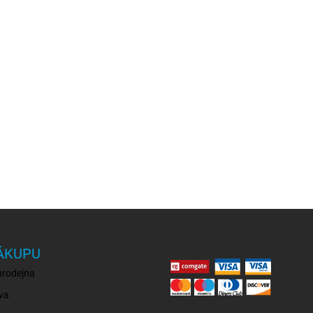
ÁKUPU
prodejna
va