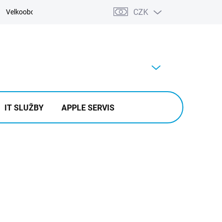
CZK
Velkoobchod
Kontakty
Výkup
PRÁZDNÝ KOŠÍK
NÁKUPNÍ
KOŠÍK
IT SLUŽBY
APPLE SERVIS