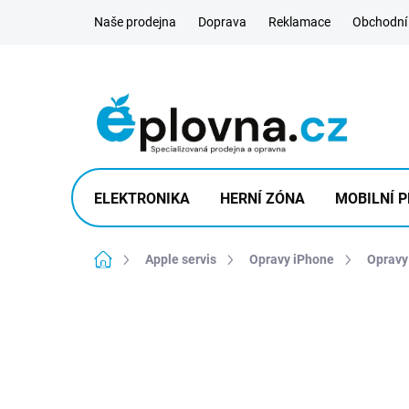
Přejít
Naše prodejna
Doprava
Reklamace
Obchodní
na
obsah
ELEKTRONIKA
HERNÍ ZÓNA
MOBILNÍ P
Domů
Apple servis
Opravy iPhone
Opravy