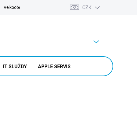
CZK
Velkoobchod
Kontakty
Výkup
PRÁZDNÝ KOŠÍK
NÁKUPNÍ
KOŠÍK
IT SLUŽBY
APPLE SERVIS