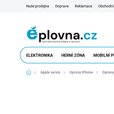
Přejít
Naše prodejna
Doprava
Reklamace
Obchodní
na
obsah
ELEKTRONIKA
HERNÍ ZÓNA
MOBILNÍ P
Domů
Apple servis
Opravy iPhone
Opravy