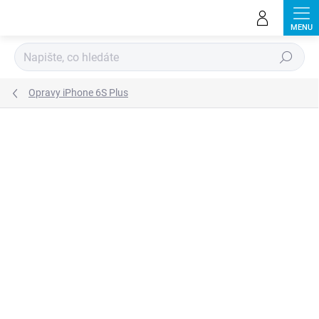
Přejít
na
obsah
Hledat
Opravy iPhone 6S Plus