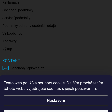
Reklamace
Obchodní podmínky
Servisní podmínky
Podmínky ochrany osobních údajů
Velkoobchod
Kontakty
Výkup
KONTAKT
obchod
@
eplovna.cz
+420 739 481 146
Tento web používá soubory cookie. Dalším procházením
eplovna.cz
tohoto webu vyjadřujete souhlas s jejich používáním.
https://www.youtube.com/@eplovna/videos
Nastavení
@eplovna.cz