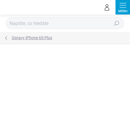
Přejít
na
obsah
Hledat
Opravy iPhone 6S Plus