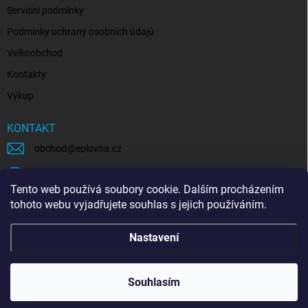
Servisní podmínky
Podmínky ochrany osobních údajů
Velkoobchod
Kontakty
Výkup
KONTAKT
obchod
@
eplovna.cz
+420 739 481 146
Tento web používá soubory cookie. Dalším procházením
eplovna.cz
tohoto webu vyjadřujete souhlas s jejich používáním.
https://www.youtube.com/@eplovna/videos
Nastavení
@eplovna.cz
Souhlasím