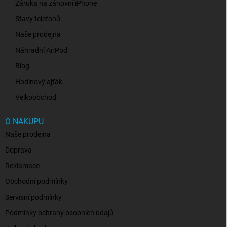
Záruka na zánovní iPhone
Stavy telefonů
Naše prodejna
Náhradní AirPod
Blog
Hodinový ajťák
Velkoobchod
O NÁKUPU
Naše prodejna
Doprava
Reklamace
Obchodní podmínky
Servisní podmínky
Podmínky ochrany osobních údajů