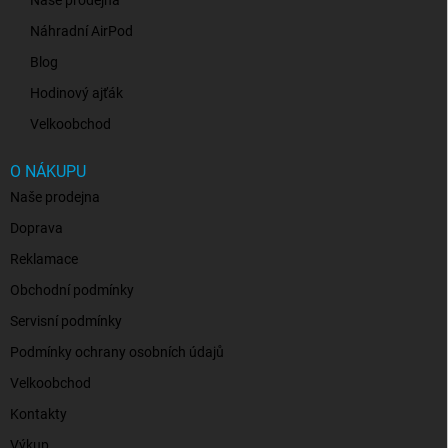
Náhradní AirPod
Blog
Hodinový ajťák
Velkoobchod
O NÁKUPU
Naše prodejna
Doprava
Reklamace
Obchodní podmínky
Servisní podmínky
Podmínky ochrany osobních údajů
Velkoobchod
Kontakty
Výkup