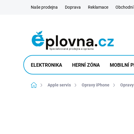
Přejít
Naše prodejna
Doprava
Reklamace
Obchodní
na
obsah
ELEKTRONIKA
HERNÍ ZÓNA
MOBILNÍ P
Domů
Apple servis
Opravy iPhone
Opravy