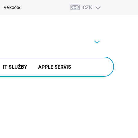
CZK
Velkoobchod
Kontakty
Výkup
PRÁZDNÝ KOŠÍK
NÁKUPNÍ
KOŠÍK
IT SLUŽBY
APPLE SERVIS