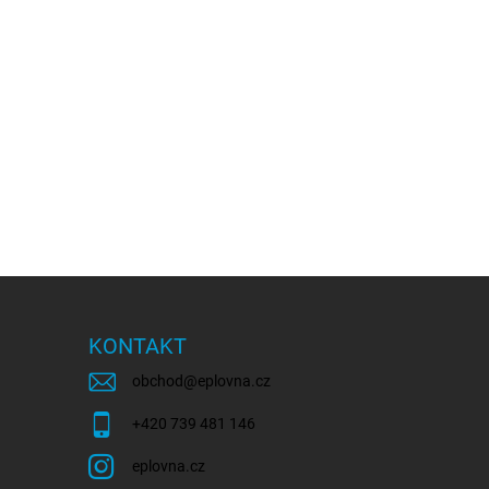
KONTAKT
obchod
@
eplovna.cz
+420 739 481 146
eplovna.cz