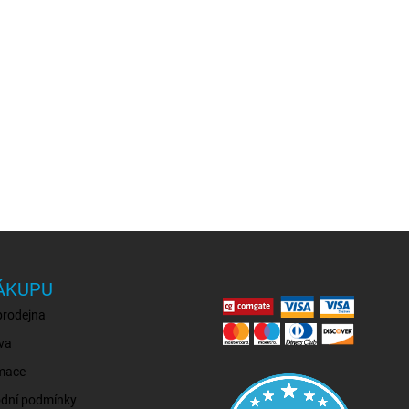
ÁKUPU
prodejna
va
mace
dní podmínky