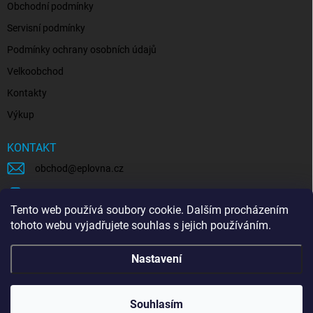
Obchodní podmínky
Servisní podmínky
Podmínky ochrany osobních údajů
Velkoobchod
Kontakty
Výkup
KONTAKT
obchod
@
eplovna.cz
+420 739 481 146
Tento web používá soubory cookie. Dalším procházením
eplovna.cz
tohoto webu vyjadřujete souhlas s jejich používáním.
https://www.youtube.com/@eplovna/videos
Nastavení
@eplovna.cz
Souhlasím