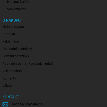
Hodinový ajťák
Velkoobchod
O NÁKUPU
Naše prodejna
Doprava
Reklamace
Obchodní podmínky
Servisní podmínky
Podmínky ochrany osobních údajů
Velkoobchod
Kontakty
Výkup
KONTAKT
obchod
@
eplovna.cz