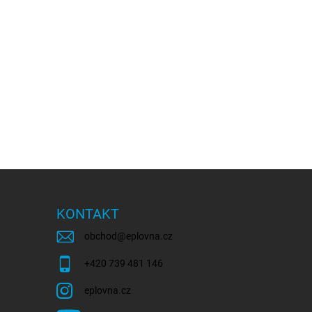
KONTAKT
obchod
@
eplovna.cz
+420 739 481 146
eplovna.cz