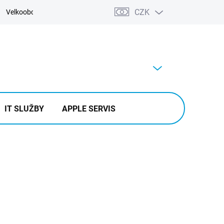
CZK
Velkoobchod
Kontakty
Výkup
PRÁZDNÝ KOŠÍK
NÁKUPNÍ
KOŠÍK
IT SLUŽBY
APPLE SERVIS