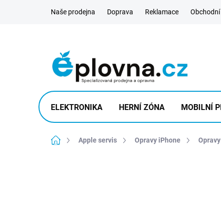
Přejít
Naše prodejna
Doprava
Reklamace
Obchodní
na
obsah
ELEKTRONIKA
HERNÍ ZÓNA
MOBILNÍ P
Domů
Apple servis
Opravy iPhone
Opravy