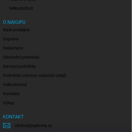
Velkoobchod
O NÁKUPU
Naše prodejna
Doprava
Reklamace
Obchodní podmínky
Servisní podmínky
Podmínky ochrany osobních údajů
Velkoobchod
Kontakty
Výkup
KONTAKT
obchod
@
eplovna.cz