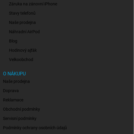
Záruka na zánovní iPhone
Stavy telefonů
Naše prodejna
Náhradní AirPod
Blog
Hodinový ajťák
Velkoobchod
O NÁKUPU
Naše prodejna
Doprava
Reklamace
Obchodní podmínky
Servisní podmínky
Podmínky ochrany osobních údajů