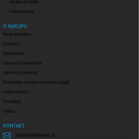
Hodinový ajťák
Velkoobchod
O NÁKUPU
Naše prodejna
Doprava
Reklamace
Obchodní podmínky
Servisní podmínky
Podmínky ochrany osobních údajů
Velkoobchod
Kontakty
Výkup
KONTAKT
obchod
@
eplovna.cz