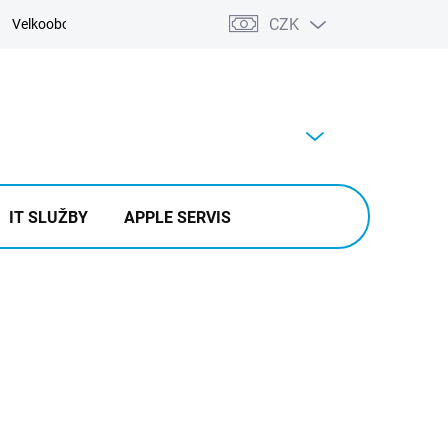
CZK
Velkoobchod
Kontakty
Výkup
PRÁZDNÝ KOŠÍK
NÁKUPNÍ
KOŠÍK
IT SLUŽBY
APPLE SERVIS