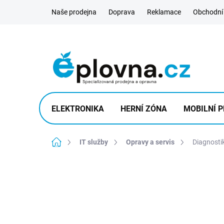
Přejít
Naše prodejna
Doprava
Reklamace
Obchodní
na
obsah
ELEKTRONIKA
HERNÍ ZÓNA
MOBILNÍ P
Domů
IT služby
Opravy a servis
Diagnosti