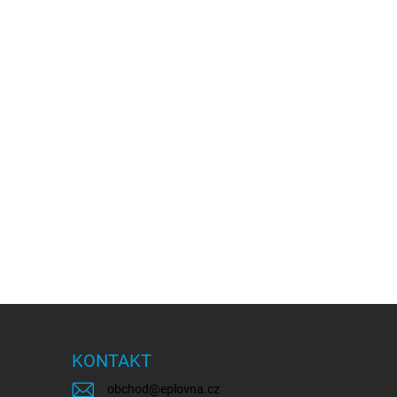
KONTAKT
obchod
@
eplovna.cz