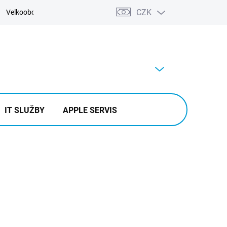
CZK
Velkoobchod
Kontakty
Výkup
PRÁZDNÝ KOŠÍK
NÁKUPNÍ
KOŠÍK
IT SLUŽBY
APPLE SERVIS