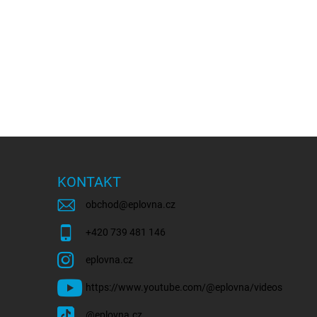
KONTAKT
obchod
@
eplovna.cz
+420 739 481 146
eplovna.cz
https://www.youtube.com/@eplovna/videos
@eplovna.cz