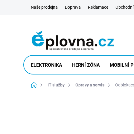
Přejít
Naše prodejna
Doprava
Reklamace
Obchodní
na
obsah
ELEKTRONIKA
HERNÍ ZÓNA
MOBILNÍ P
Domů
IT služby
Opravy a servis
Odblokace