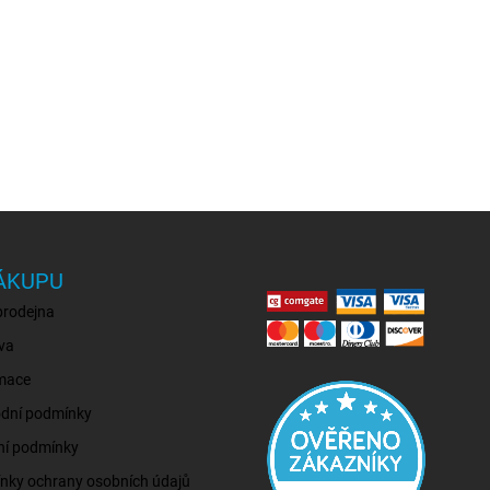
ÁKUPU
prodejna
va
mace
dní podmínky
ní podmínky
nky ochrany osobních údajů