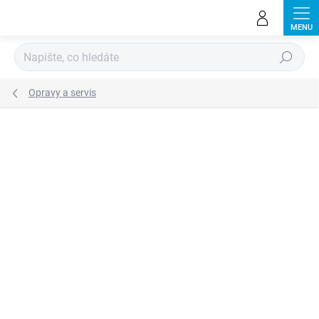
Přejít
na
obsah
Hledat
Opravy a servis