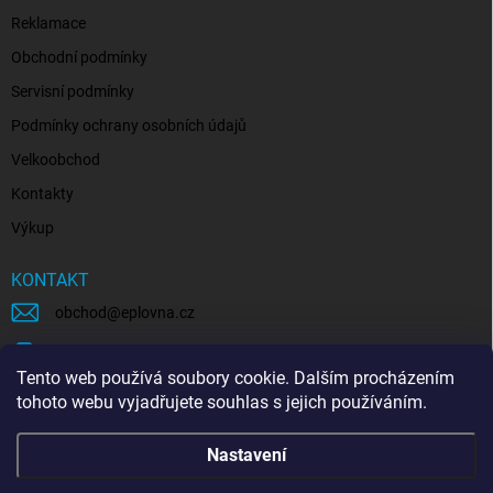
Reklamace
Obchodní podmínky
Servisní podmínky
Podmínky ochrany osobních údajů
Velkoobchod
Kontakty
Výkup
KONTAKT
obchod
@
eplovna.cz
+420 739 481 146
Tento web používá soubory cookie. Dalším procházením
eplovna.cz
tohoto webu vyjadřujete souhlas s jejich používáním.
https://www.youtube.com/@eplovna/videos
Nastavení
@eplovna.cz