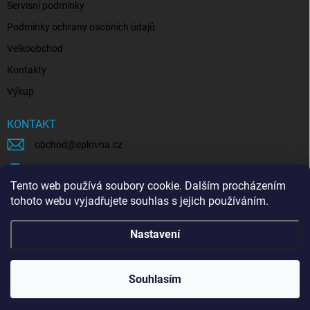
Servisní podmínky
Podmínky ochrany osobních údajů
Velkoobchod
Kontakty
Výkup
KONTAKT
obchod
@
eplovna.cz
+420 739 481 146
Tento web používá soubory cookie. Dalším procházením
eplovna.cz
tohoto webu vyjadřujete souhlas s jejich používáním.
https://www.youtube.com/@eplovna/videos
Nastavení
@eplovna.cz
Souhlasím