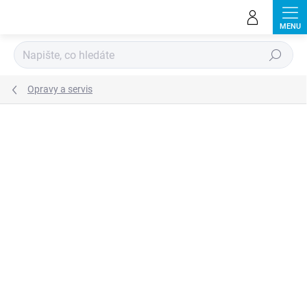
Přejít
na
obsah
Hledat
Opravy a servis