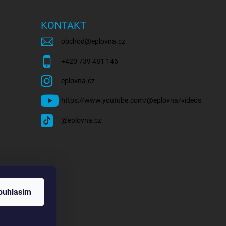
KONTAKT
obchod
@
eplovna.cz
+420 739 481 146
eplovna.cz
https://www.youtube.com/@eplovna/videos
@eplovna.cz
ouhlasím