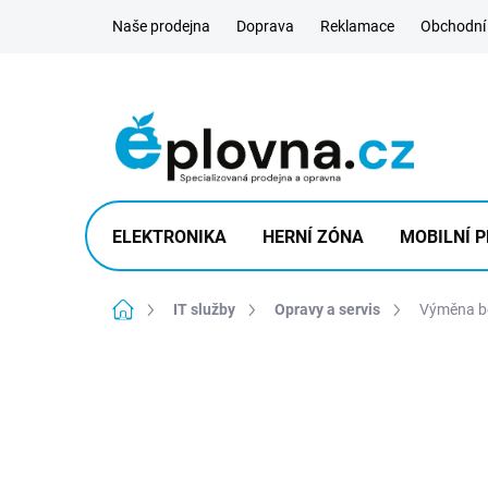
Přejít
Naše prodejna
Doprava
Reklamace
Obchodní
na
obsah
ELEKTRONIKA
HERNÍ ZÓNA
MOBILNÍ P
Domů
IT služby
Opravy a servis
Výměna be