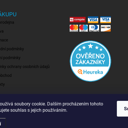
ÁKUPU
prodejna
va
mace
dní podmínky
ní podmínky
nky ochrany osobních údajů
obchod
kty
oužívá soubory cookie. Dalším procházením tohoto
S
jete souhlas s jejich používáním.
í