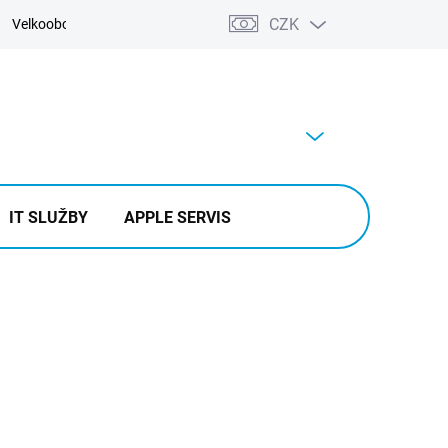
CZK
Velkoobchod
Kontakty
Výkup
PRÁZDNÝ KOŠÍK
NÁKUPNÍ
KOŠÍK
IT SLUŽBY
APPLE SERVIS