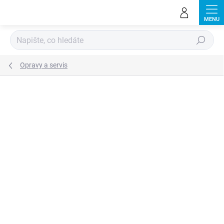
Přejít
na
obsah
Hledat
Opravy a servis