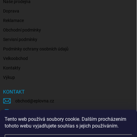
Naše prodejna
Doprava
Reklamace
Obchodní podmínky
Servisní podmínky
Podmínky ochrany osobních údajů
Velkoobchod
Kontakty
Výkup
KONTAKT
obchod
@
eplovna.cz
+420 739 481 146
Tento web používá soubory cookie. Dalším procházením
eplovna.cz
tohoto webu vyjadřujete souhlas s jejich používáním.
https://www.youtube.com/@eplovna/videos