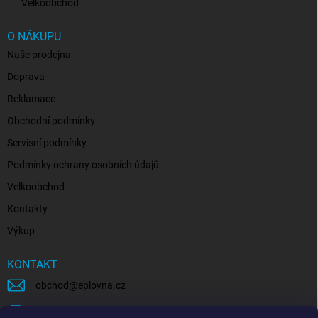
Velkoobchod
O NÁKUPU
Naše prodejna
Doprava
Reklamace
Obchodní podmínky
Servisní podmínky
Podmínky ochrany osobních údajů
Velkoobchod
Kontakty
Výkup
KONTAKT
obchod
@
eplovna.cz
+420 739 481 146