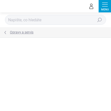
Přejít
na
obsah
Hledat
Opravy a servis