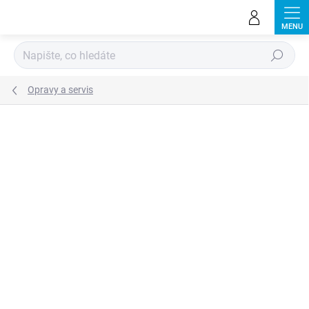
Přejít
na
obsah
Hledat
Opravy a servis