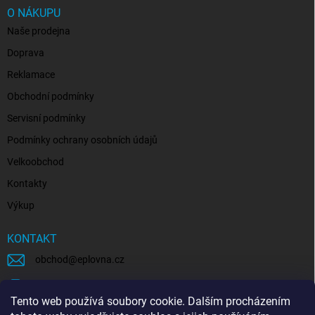
O NÁKUPU
Naše prodejna
Doprava
Reklamace
Obchodní podmínky
Servisní podmínky
Podmínky ochrany osobních údajů
Velkoobchod
Kontakty
Výkup
KONTAKT
obchod
@
eplovna.cz
+420 739 481 146
Tento web používá soubory cookie. Dalším procházením
eplovna.cz