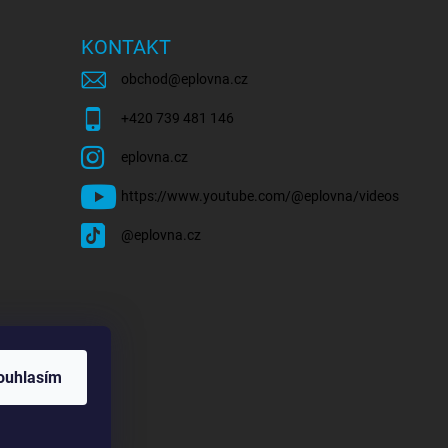
KONTAKT
obchod
@
eplovna.cz
+420 739 481 146
eplovna.cz
https://www.youtube.com/@eplovna/videos
@eplovna.cz
ouhlasím