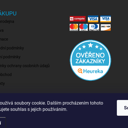
ÁKUPU
prodejna
va
mace
dní podmínky
ní podmínky
nky ochrany osobních údajů
obchod
kty
oužívá soubory cookie. Dalším procházením tohoto
S
jete souhlas s jejich používáním.
í