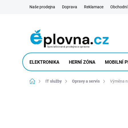
Přejít
Naše prodejna
Doprava
Reklamace
Obchodní
na
obsah
ELEKTRONIKA
HERNÍ ZÓNA
MOBILNÍ P
Domů
IT služby
Opravy a servis
Výměna na