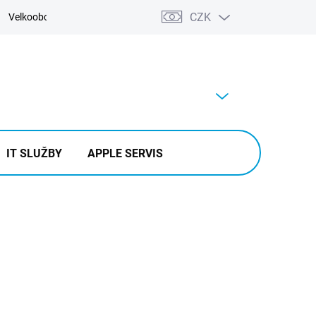
CZK
Velkoobchod
Kontakty
Výkup
PRÁZDNÝ KOŠÍK
NÁKUPNÍ
KOŠÍK
IT SLUŽBY
APPLE SERVIS