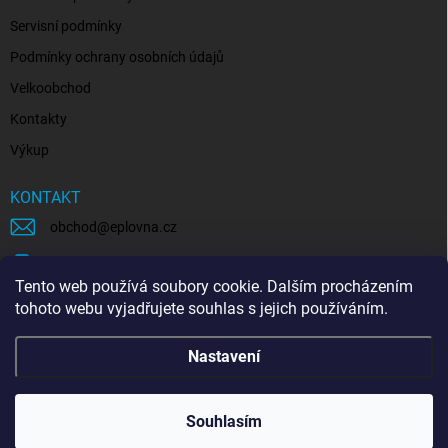
Servisní podmínky
Podmínky ochrany osobních údajů
Velkoobchod
Kontakty
Výkup
KONTAKT
obchod
@
eplovna.cz
+420 739 481 146
Tento web používá soubory cookie. Dalším procházením
eplovna.cz
tohoto webu vyjadřujete souhlas s jejich používáním.
https://www.youtube.com/@eplovna/videos
Nastavení
@eplovna.cz
Souhlasím