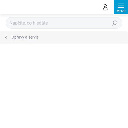
Přejít
na
obsah
Hledat
Opravy a servis