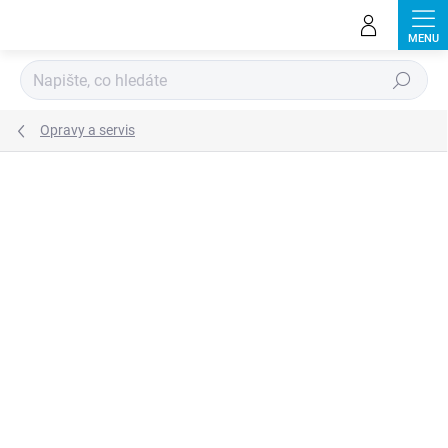
Přejít
na
obsah
Hledat
Opravy a servis