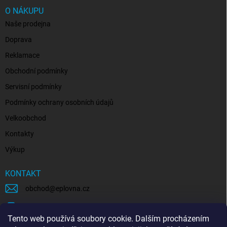
O NÁKUPU
Naše prodejna
Doprava
Reklamace
Obchodní podmínky
Servisní podmínky
Podmínky ochrany osobních údajů
Velkoobchod
Kontakty
Výkup
KONTAKT
obchod
@
eplovna.cz
+420 739 481 146
Tento web používá soubory cookie. Dalším procházením