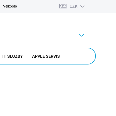
CZK
Velkoobchod
Kontakty
Výkup
PRÁZDNÝ KOŠÍK
NÁKUPNÍ
KOŠÍK
IT SLUŽBY
APPLE SERVIS