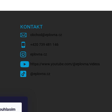
KONTAKT
obchod
@
eplovna.cz
+420 739 481 146
eplovna.cz
https://www.youtube.com/@eplovna/videos
@eplovna.cz
ouhlasím