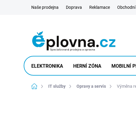
Přejít
Naše prodejna
Doprava
Reklamace
Obchodní
na
obsah
ELEKTRONIKA
HERNÍ ZÓNA
MOBILNÍ P
Domů
IT služby
Opravy a servis
Výměna re