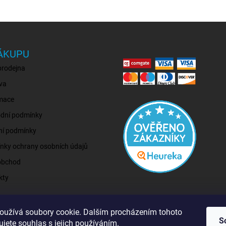
ÁKUPU
prodejna
va
mace
dní podmínky
ní podmínky
nky ochrany osobních údajů
obchod
kty
oužívá soubory cookie. Dalším procházením tohoto
S
jete souhlas s jejich používáním.