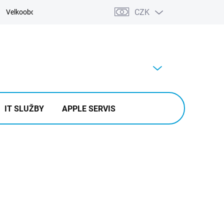
CZK
Velkoobchod
Kontakty
Výkup
PRÁZDNÝ KOŠÍK
NÁKUPNÍ
KOŠÍK
IT SLUŽBY
APPLE SERVIS