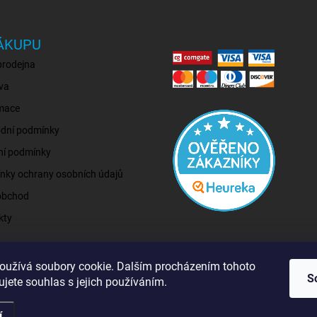
ÁKUPU
prodejna
va
mace
dní podmínky
ní podmínky
nky ochrany osobních údajů
obchod
kty
oužívá soubory cookie. Dalším procházením tohoto
S
jete souhlas s jejich používáním.
í