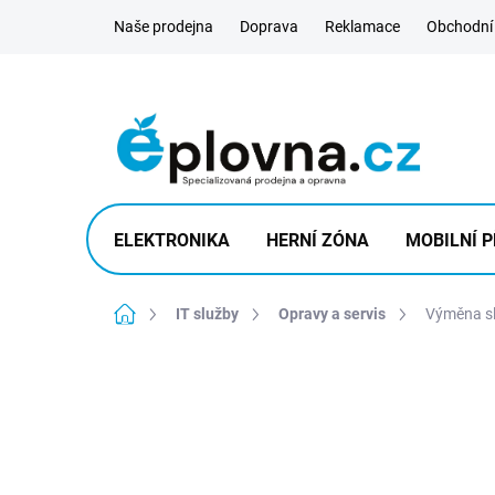
Přejít
Naše prodejna
Doprava
Reklamace
Obchodní
na
obsah
ELEKTRONIKA
HERNÍ ZÓNA
MOBILNÍ P
Domů
IT služby
Opravy a servis
Výměna sl