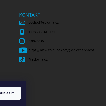
KONTAKT
obchod
@
eplovna.cz
+420 739 481 146
eplovna.cz
https://www.youtube.com/@eplovna/videos
@eplovna.cz
ouhlasím