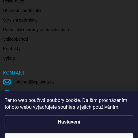
Reklamace
Obchodní podmínky
Servisní podmínky
Podmínky ochrany osobních údajů
Velkoobchod
Kontakty
Výkup
KONTAKT
obchod
@
eplovna.cz
+420 739 481 146
Tento web používá soubory cookie. Dalším procházením
eplovna.cz
tohoto webu vyjadřujete souhlas s jejich používáním.
https://www.youtube.com/@eplovna/videos
Nastavení
@eplovna.cz