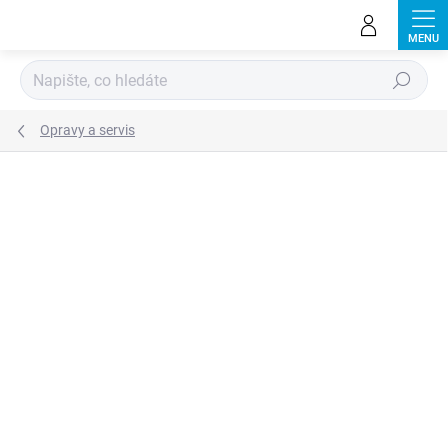
Přejít
na
obsah
Hledat
Opravy a servis