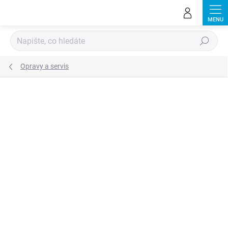
Přejít
na
obsah
Hledat
Opravy a servis