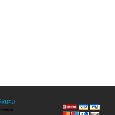
ÁKUPU
prodejna