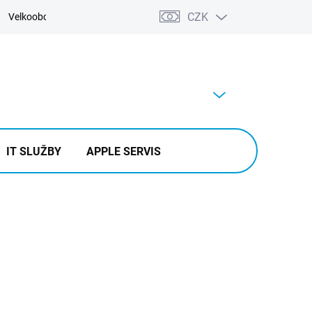
CZK
Velkoobchod
Kontakty
Výkup
PRÁZDNÝ KOŠÍK
NÁKUPNÍ
KOŠÍK
IT SLUŽBY
APPLE SERVIS