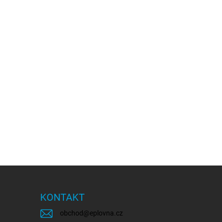
KONTAKT
obchod
@
eplovna.cz