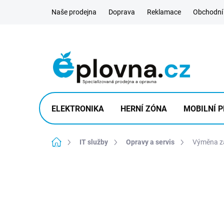
Přejít
Naše prodejna
Doprava
Reklamace
Obchodní
na
obsah
ELEKTRONIKA
HERNÍ ZÓNA
MOBILNÍ P
Domů
IT služby
Opravy a servis
Výměna za