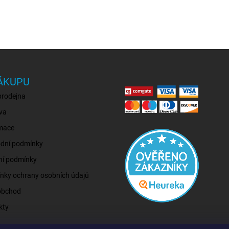
ÁKUPU
prodejna
va
mace
dní podmínky
ní podmínky
nky ochrany osobních údajů
obchod
kty