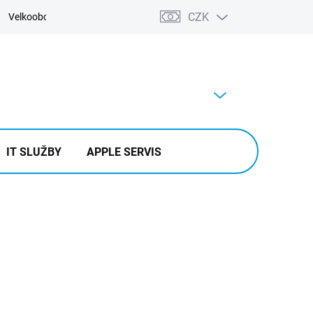
CZK
Velkoobchod
Kontakty
Výkup
PRÁZDNÝ KOŠÍK
NÁKUPNÍ
KOŠÍK
IT SLUŽBY
APPLE SERVIS