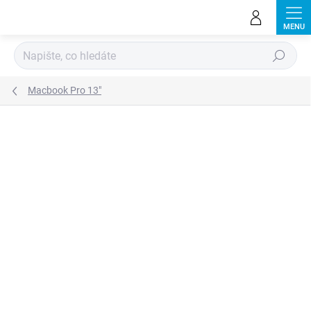
Přejít
na
obsah
Hledat
Macbook Pro 13"