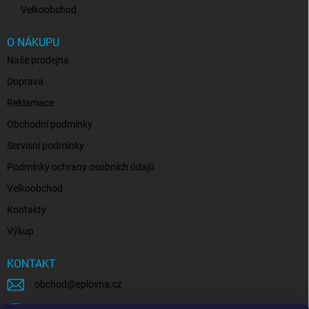
Velkoobchod
O NÁKUPU
Naše prodejna
Doprava
Reklamace
Obchodní podmínky
Servisní podmínky
Podmínky ochrany osobních údajů
Velkoobchod
Kontakty
Výkup
KONTAKT
obchod
@
eplovna.cz