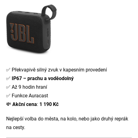
✅ Překvapivě silný zvuk v kapesním provedení
✅
IP67 – prachu a voděodolný
✅ Až 9 hodin hraní
✅ Funkce Auracast
💸
Akční cena
:
1 190 Kč
Nejlepší volba do města, na kolo, nebo jako druhý reprák
na cesty.