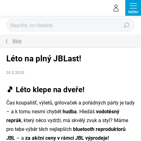
Přejít
na
obsah
Hledat
Blog
Léto na plný JBLast!
20.5.2025
🎵
Léto klepe na dveře!
Čas koupališť, výletů, grilovaček a pořádných párty je tady
– a k tomu nesmí chybět
hudba
. Hledáš
vodotěsný
reprák
, který něco vydrží, má skvělý zvuk a styl? Máme
pro tebe výběr těch nejlepších
bluetooth reproduktorů
JBL
– a
za akční ceny v rámci JBL výprodeje!