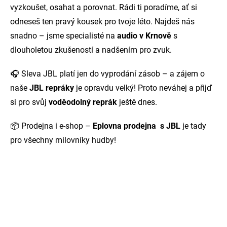
vyzkoušet, osahat a porovnat. Rádi ti poradíme, ať si
odneseš ten pravý kousek pro tvoje léto. Najdeš nás
snadno – jsme specialisté na
audio v Krnově
s
dlouholetou zkušeností a nadšením pro zvuk.
🎧 Sleva JBL platí jen do vyprodání zásob – a zájem o
naše
JBL repráky
je opravdu velký! Proto neváhej a přijď
si pro svůj
voděodolný reprák
ještě dnes.
📦 Prodejna i e-shop –
Eplovna prodejna s JBL
je tady
pro všechny milovníky hudby!