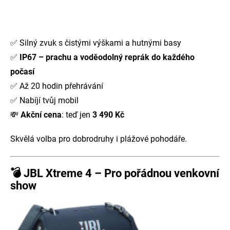
✅ Silný zvuk s čistými výškami a hutnými basy
✅
IP67 – prachu a voděodolný reprák do každého
počasí
✅ Až 20 hodin přehrávání
✅ Nabíjí tvůj mobil
💸
Akční cena
: teď jen
3 490 Kč
Skvělá volba pro dobrodruhy i plážové pohodáře.
💣
JBL Xtreme 4 – Pro pořádnou venkovní
show