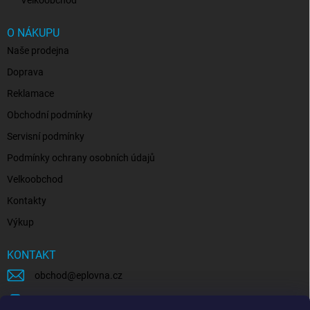
O NÁKUPU
Naše prodejna
Doprava
Reklamace
Obchodní podmínky
Servisní podmínky
Podmínky ochrany osobních údajů
Velkoobchod
Kontakty
Výkup
KONTAKT
obchod
@
eplovna.cz
+420 739 481 146