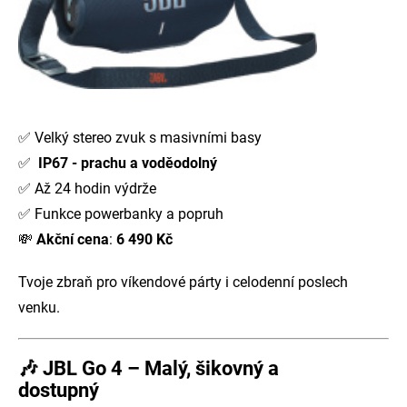
✅ Velký stereo zvuk s masivními basy
✅
IP67 - prachu a voděodolný
✅ Až 24 hodin výdrže
✅ Funkce powerbanky a popruh
💸
Akční cena
:
6 490 Kč
Tvoje zbraň pro víkendové párty i celodenní poslech
venku.
🎶
JBL Go 4 – Malý, šikovný a
dostupný