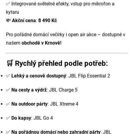
✅ Integrované světelné efekty, vstup pro mikrofon a
kytaru
💸
Akční cena
:
8 490 Kč
Pro pořádné domácí večírky i open air akce – dostupné v
našem
obchodě
v Krnově!
🛒 Rychlý přehled podle potřeb:
✅
Lehký a cenově dostupný
: JBL Flip Essential 2
✅
Na cesty a výdrž
: JBL Charge 5
✅
Na outdoor párty
: JBL Xtreme 4
✅
Do kapsy
: JBL Go 4
✅
Na pořádnou domácí nebo zahradní párty
: JBL