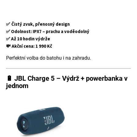
✅
Čistý zvuk, přenosný design
✅ Odolnost:
IPX7 – prachu a voděodolný
✅ Až 10 hodin výdrže
💸
Akční cena
:
1 990 Kč
Perfektní volba do batohu i na zahradu.
🔋
JBL Charge 5 – Výdrž + powerbanka v
jednom