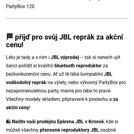
PartyBox 120
🏁 přijď pro svůj JBL reprák za akční
cenu!
Léto je tady a s ním i
JBL výprodej
– tak si nenech ujít
šanci pořídit si kvalitní
bluetooth reproduktor
za
bezkonkurenční cenu. Ať už tě láká kompaktní
JBL
voděodolný reprák
na výlety, nebo výkonný PartyBox pro
nezapomenutelnou párty, máme pro tebe to pravé.
Všechny modely skladem, připravené k poslechu a
za
akční ceny
!
🛍️
Naštiv naši prodejnu Eplovna JBL v Krnově
, kde si
můžeš všechny
přenosné reproduktory JBL
osobně