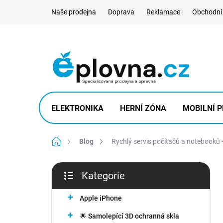
Přejít
Naše prodejna
Doprava
Reklamace
Obchodní
na
obsah
ELEKTRONIKA
HERNÍ ZÓNA
MOBILNÍ P
Domů
Blog
Rychlý servis počítačů a notebooků
P
Kategorie
o
Přeskočit
s
kategorie
t
Apple iPhone
r
🌟 Samolepící 3D ochranná skla
a