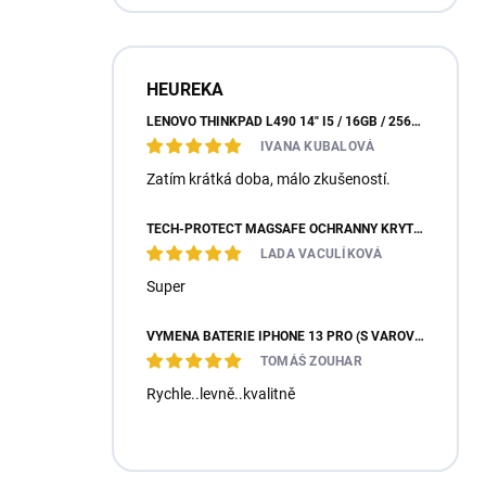
HEUREKA
LENOVO THINKPAD L490 14" I5 / 16GB / 256GB SSD / WIN 11 PROFESSIONAL
IVANA KUBALOVÁ
Zatím krátká doba, málo zkušeností.
TECH-PROTECT MAGSAFE OCHRANNÝ KRYT PRO IPHONE 17 - GLITTER
LADA VACULÍKOVÁ
Super
VÝMĚNA BATERIE IPHONE 13 PRO (S VAROVNOU HLÁŠKOU / 100% KONDICE)
TOMÁŠ ZOUHAR
Rychle..levně..kvalitně