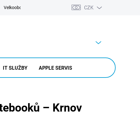
CZK
Velkoobchod
Kontakty
Výkup
PRÁZDNÝ KOŠÍK
NÁKUPNÍ
KOŠÍK
IT SLUŽBY
APPLE SERVIS
otebooků – Krnov