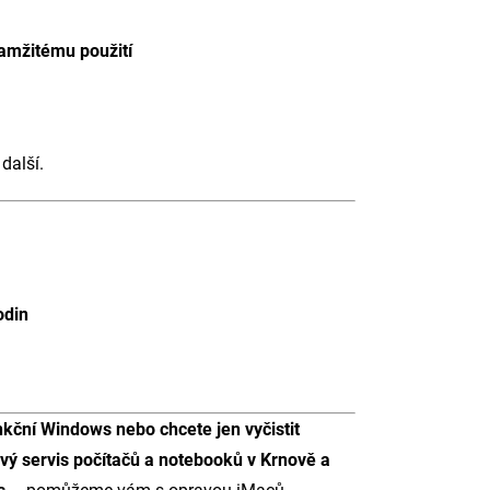
kamžitému použití
další.
odin
nkční Windows nebo chcete jen vyčistit
ivý servis počítačů a notebooků v Krnově a