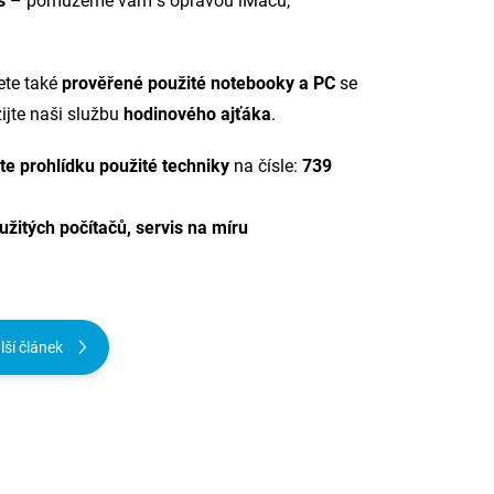
s
– pomůžeme vám s opravou iMaců,
ete také
prověřené použité notebooky a PC
se
ijte naši službu
hodinového ajťáka
.
te prohlídku použité techniky
na čísle:
739
žitých počítačů, servis na míru
lší článek