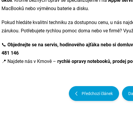
okolí
. Kromě běžných oprav se specializujeme i na
Apple servi
MacBooků nebo výměnou baterie a disku.
Pokud hledáte kvalitní techniku za dostupnou cenu, u nás najd
zárukou. Potřebujete rychlou pomoc doma nebo ve firmě? Využ
📞
Objednejte se na servis, hodinového ajťáka nebo si domluv
481 146
📍 Najdete nás v Krnově –
rychlé opravy notebooků, prodej pou
Předchozí článek
Da