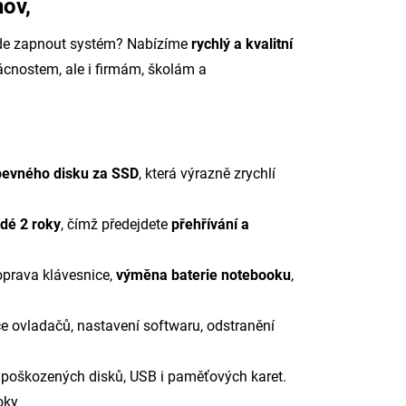
nov,
jde zapnout systém? Nabízíme
rychlý a kvalitní
nostem, ale i firmám, školám a
evného disku za SSD
, která výrazně zrychlí
dé 2 roky
, čímž předejdete
přehřívání a
prava klávesnice,
výměna baterie notebooku
,
e ovladačů, nastavení softwaru, odstranění
poškozených disků, USB i paměťových karet.
oky