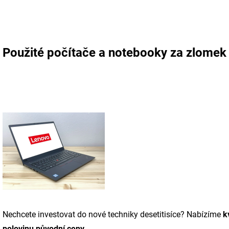
Použité počítače a notebooky za zlomek
Nechcete investovat do nové techniky desetitisíce? Nabízíme
k
polovinu původní ceny
.