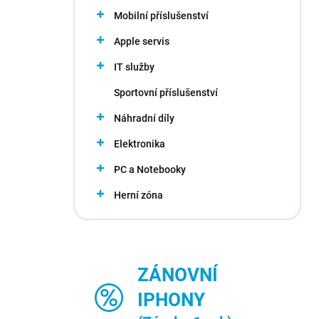
n
Mobilní příslušenství
n
Apple servis
í
p
IT služby
a
n
Sportovní příslušenství
e
Náhradní díly
l
Elektronika
PC a Notebooky
Herní zóna
ZÁNOVNÍ
IPHONY