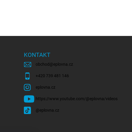
KONTAKT
obchod
@
eplovna.cz
+420 739 481 146
eplovna.cz
https://www.youtube.com/@eplovna/videos
@eplovna.cz