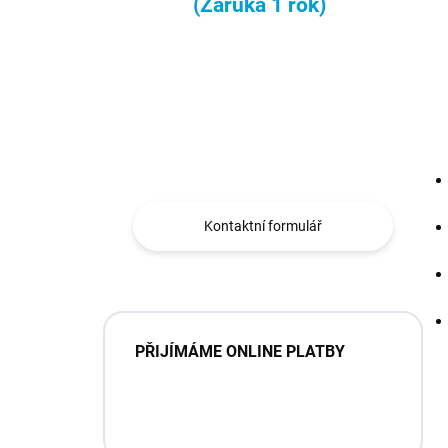
(Záruka 1 rok)
Máte otázku?
Obráťte se na nás.
Kontaktní formulář
PŘIJÍMÁME ONLINE PLATBY