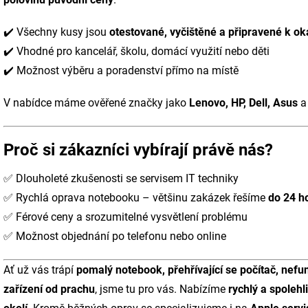
✔️ Všechny kusy jsou
otestované, vyčištěné a připravené k o
✔️ Vhodné pro kancelář, školu, domácí využití nebo děti
✔️ Možnost výběru a poradenství přímo na místě
V nabídce máme ověřené značky jako
Lenovo, HP, Dell, Asus
a 
Proč si zákazníci vybírají právě nás?
✅ Dlouholeté zkušenosti se servisem IT techniky
✅ Rychlá oprava notebooku – většinu zakázek řešíme
do 24 h
✅ Férové ceny a srozumitelné vysvětlení problému
✅ Možnost objednání po telefonu nebo online
Ať už vás trápí
pomalý notebook, přehřívající se počítač, nefu
zařízení od prachu
, jsme tu pro vás. Nabízíme
rychlý a spolehl