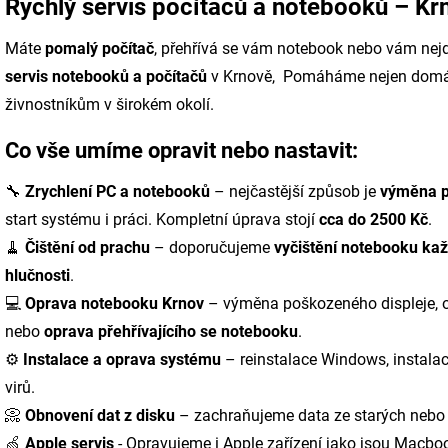
Rychlý servis počítačů a notebooků – Kr
Máte
pomalý počítač
, přehřívá se vám notebook nebo vám ne
servis notebooků a počítačů
v Krnově, Pomáháme nejen domác
živnostníkům v širokém okolí.
Co vše umíme opravit nebo nastavit:
🔧
Zrychlení PC a notebooků
– nejčastější způsob je
výměna p
start systému i práci. Kompletní úprava stojí
cca do 2500 Kč
.
🧹
Čištění od prachu
– doporučujeme
vyčištění notebooku kaž
hlučnosti
.
💻
Oprava notebooku Krnov
– výměna poškozeného displeje, o
nebo
oprava přehřívajícího se notebooku
.
⚙️
Instalace a oprava systému
– reinstalace Windows, instalac
virů.
📀
Obnovení dat z disku
– zachraňujeme data ze starých nebo 
🍏
Apple servis
- Opravujeme i Apple zařízení jako jsou Macbo