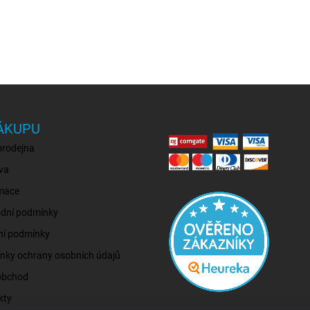
ÁKUPU
prodejna
va
mace
dní podmínky
ní podmínky
nky ochrany osobních údajů
obchod
kty