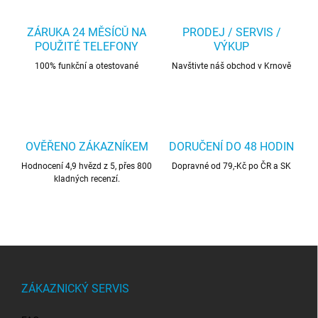
ZÁRUKA 24 MĚSÍCŮ NA
PRODEJ / SERVIS /
POUŽITÉ TELEFONY
VÝKUP
100% funkční a otestované
Navštivte náš obchod v Krnově
OVĚŘENO ZÁKAZNÍKEM
DORUČENÍ DO 48 HODIN
Hodnocení 4,9 hvězd z 5, přes 800
Dopravné od 79,-Kč po ČR a SK
kladných recenzí.
Z
á
p
ZÁKAZNICKÝ SERVIS
a
t