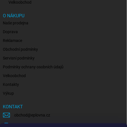
Velkoobchod
O NÁKUPU
Naše prodejna
Doprava
Reklamace
Obchodní podmínky
Servisní podmínky
Podmínky ochrany osobních údajů
Velkoobchod
Kontakty
Výkup
KONTAKT
obchod
@
eplovna.cz
+420 739 481 146