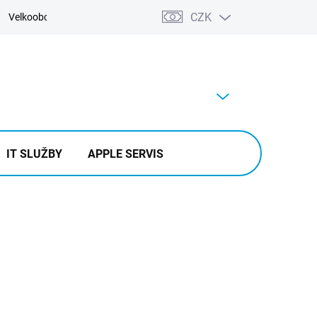
CZK
Velkoobchod
Kontakty
Výkup
PRÁZDNÝ KOŠÍK
NÁKUPNÍ
KOŠÍK
IT SLUŽBY
APPLE SERVIS