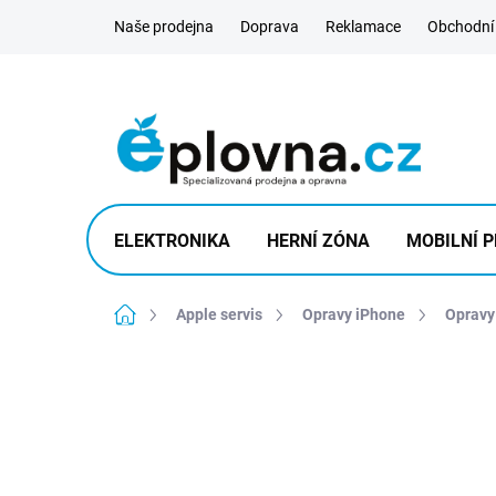
Přejít
Naše prodejna
Doprava
Reklamace
Obchodní
na
obsah
ELEKTRONIKA
HERNÍ ZÓNA
MOBILNÍ P
Domů
Apple servis
Opravy iPhone
Opravy