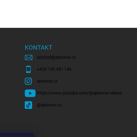
KONTAKT
obchod
@
eplovna.cz
+420 739 481 146
eplovna.cz
https://www.youtube.com/@eplovna/videos
@eplovna.cz