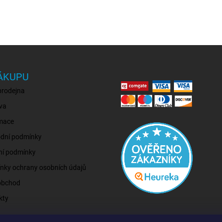
ÁKUPU
prodejna
va
mace
dní podmínky
ní podmínky
nky ochrany osobních údajů
obchod
kty