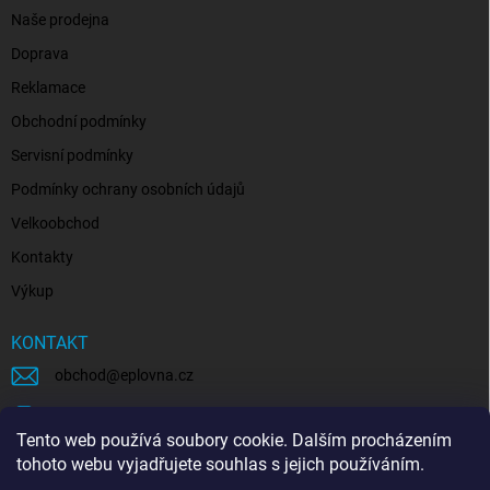
Naše prodejna
Doprava
Reklamace
Obchodní podmínky
Servisní podmínky
Podmínky ochrany osobních údajů
Velkoobchod
Kontakty
Výkup
KONTAKT
obchod
@
eplovna.cz
+420 739 481 146
Tento web používá soubory cookie. Dalším procházením
eplovna.cz
tohoto webu vyjadřujete souhlas s jejich používáním.