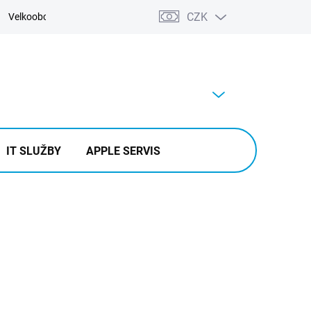
CZK
Velkoobchod
Kontakty
Výkup
PRÁZDNÝ KOŠÍK
NÁKUPNÍ
KOŠÍK
IT SLUŽBY
APPLE SERVIS