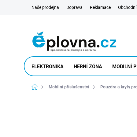
Přejít
Naše prodejna
Doprava
Reklamace
Obchodní
na
obsah
ELEKTRONIKA
HERNÍ ZÓNA
MOBILNÍ P
Domů
Mobilní příslušenství
Pouzdra a kryty pr