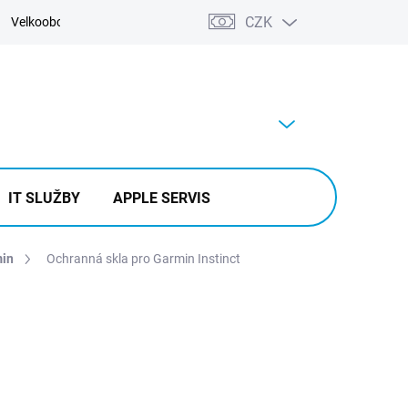
CZK
Velkoobchod
Kontakty
Výkup
PRÁZDNÝ KOŠÍK
NÁKUPNÍ
KOŠÍK
IT SLUŽBY
APPLE SERVIS
min
Ochranná skla pro Garmin Instinct