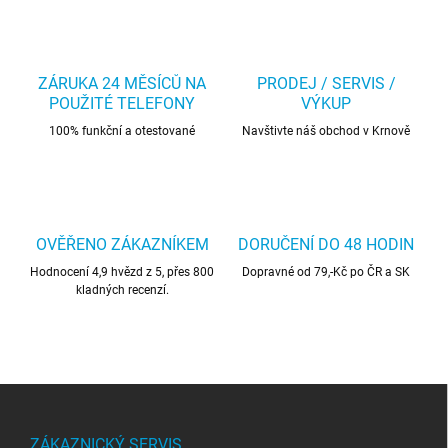
ZÁRUKA 24 MĚSÍCŮ NA
PRODEJ / SERVIS /
POUŽITÉ TELEFONY
VÝKUP
100% funkční a otestované
Navštivte náš obchod v Krnově
OVĚŘENO ZÁKAZNÍKEM
DORUČENÍ DO 48 HODIN
Hodnocení 4,9 hvězd z 5, přes 800
Dopravné od 79,-Kč po ČR a SK
kladných recenzí.
Z
á
p
ZÁKAZNICKÝ SERVIS