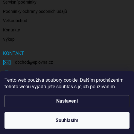
Servisní podmínky
Podmínky ochrany osobních údajů
Velkoobchod
Kontakty
Výkup
KONTAKT
obchod
@
eplovna.cz
+420 739 481 146
Tento web používá soubory cookie. Dalším procházením
eplovna.cz
tohoto webu vyjadřujete souhlas s jejich používáním.
https://www.youtube.com/@eplovna/videos
Nastavení
@eplovna.cz
Souhlasím