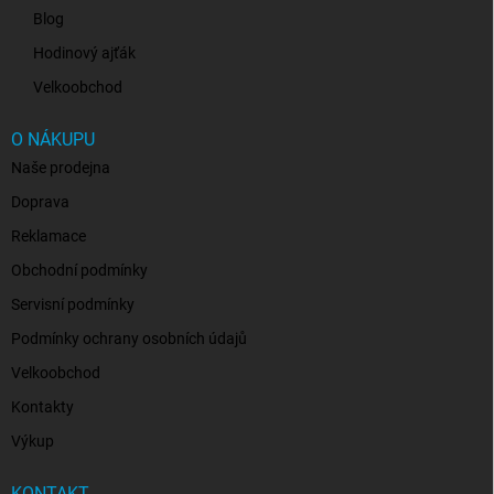
Blog
Hodinový ajťák
Velkoobchod
O NÁKUPU
Naše prodejna
Doprava
Reklamace
Obchodní podmínky
Servisní podmínky
Podmínky ochrany osobních údajů
Velkoobchod
Kontakty
Výkup
KONTAKT