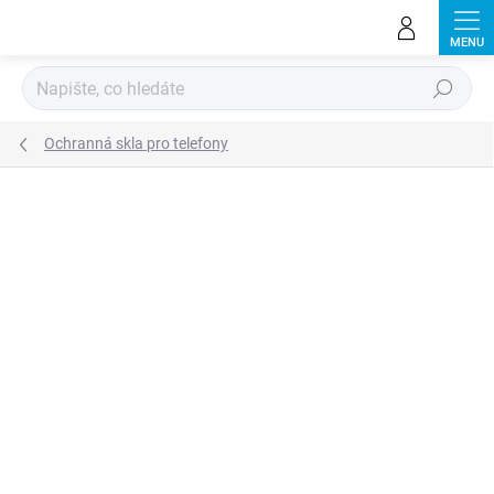
Přejít
na
obsah
Hledat
Ochranná skla pro telefony