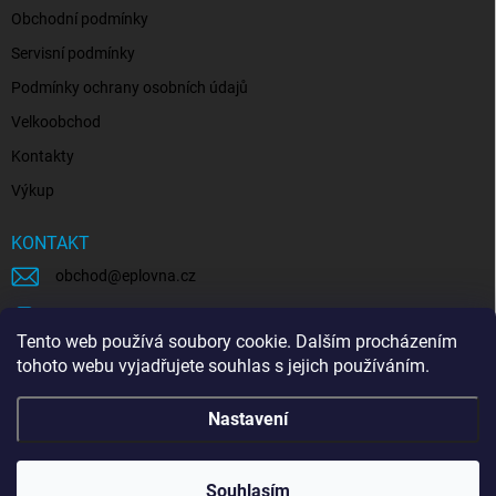
Obchodní podmínky
Servisní podmínky
Podmínky ochrany osobních údajů
Velkoobchod
Kontakty
Výkup
KONTAKT
obchod
@
eplovna.cz
+420 739 481 146
Tento web používá soubory cookie. Dalším procházením
eplovna.cz
tohoto webu vyjadřujete souhlas s jejich používáním.
https://www.youtube.com/@eplovna/videos
Nastavení
@eplovna.cz
Souhlasím