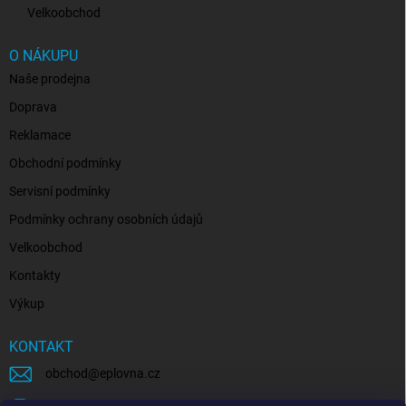
Velkoobchod
O NÁKUPU
Naše prodejna
Doprava
Reklamace
Obchodní podmínky
Servisní podmínky
Podmínky ochrany osobních údajů
Velkoobchod
Kontakty
Výkup
KONTAKT
obchod
@
eplovna.cz