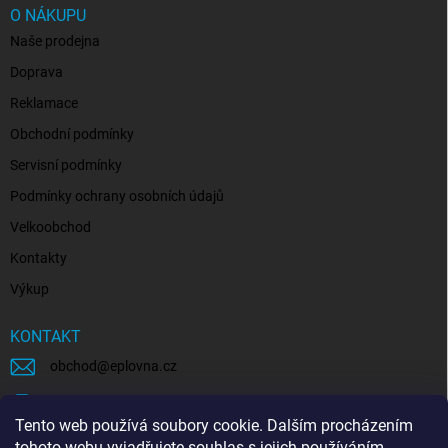
O NÁKUPU
Naše prodejna
Doprava
Reklamace
Obchodní podmínky
Servisní podmínky
Podmínky ochrany osobních údajů
Velkoobchod
Kontakty
Výkup
KONTAKT
obchod
@
eplovna.cz
+420 739 481 146
Tento web používá soubory cookie. Dalším procházením
eplovna.cz
tohoto webu vyjadřujete souhlas s jejich používáním.