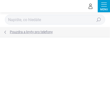
Přejít
na
obsah
Hledat
Pouzdra a kryty pro telefony