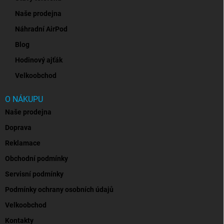
Naše prodejna
Náhradní AirPod
Blog
Hodinový ajťák
Velkoobchod
O NÁKUPU
Naše prodejna
Doprava
Reklamace
Obchodní podmínky
Servisní podmínky
Podmínky ochrany osobních údajů
Velkoobchod
Kontakty