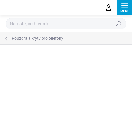
Přejít
na
obsah
Hledat
Pouzdra a kryty pro telefony